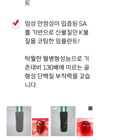
트
임상 안정성이 입증된 SA
를 기반으로 신물질인 K물
질을 코팅한 임플란트!
​탁월한 혈병형성능으로 기
존대비 130배에 이르는 골
형성 단백질 부착력을 갖습
니다.